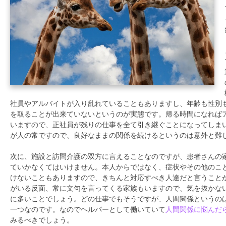
社員やアルバイトが入り乱れていることもありますし、年齢も性別
を取ることが出来ていないというのが実態です。帰る時間になれば
いますので、正社員が残りの仕事を全て引き継ぐことになってしま
が人の常ですので、良好なままの関係を続けるというのは意外と難
次に、施設と訪問介護の双方に言えることなのですが、患者さんの
ていかなくてはいけません。本人からではなく、症状やその他のこ
けないこともありますので、きちんと対応すべき人達だと言うこと
がいる反面、常に文句を言ってくる家族もいますので、気を抜かな
に多いことでしょう。どの仕事でもそうですが、人間関係というの
一つなのです。なのでヘルパーとして働いていて
人間関係に悩んだ
みるべきでしょう。