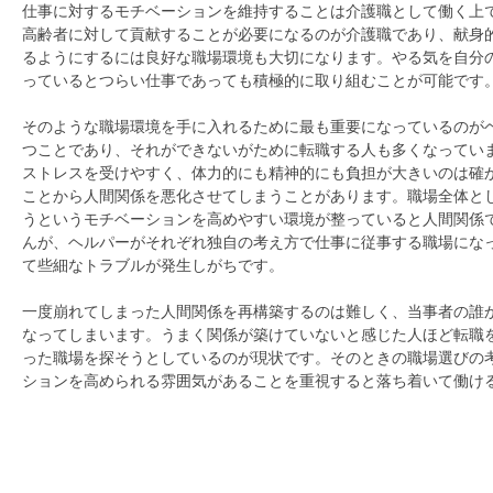
仕事に対するモチベーションを維持することは介護職として働く上
高齢者に対して貢献することが必要になるのが介護職であり、献身
るようにするには良好な職場環境も大切になります。やる気を自分
っているとつらい仕事であっても積極的に取り組むことが可能です
そのような職場環境を手に入れるために最も重要になっているのが
つことであり、それができないがために転職する人も多くなってい
ストレスを受けやすく、体力的にも精神的にも負担が大きいのは確
ことから人間関係を悪化させてしまうことがあります。職場全体と
うというモチベーションを高めやすい環境が整っていると人間関係
んが、ヘルパーがそれぞれ独自の考え方で仕事に従事する職場にな
て些細なトラブルが発生しがちです。
一度崩れてしまった人間関係を再構築するのは難しく、当事者の誰
なってしまいます。うまく関係が築けていないと感じた人ほど転職
った職場を探そうとしているのが現状です。そのときの職場選びの
ションを高められる雰囲気があることを重視すると落ち着いて働け